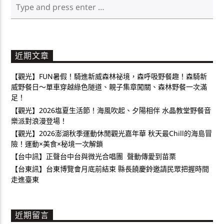
近期文章
【觀光】FUN暑假！騎進新威森林祕境，森呼吸野餐趣！森騎新
威野餐日～單車穿越綠色隧道、親子集章闖關、森林野餐一次滿
足！
【觀光】2026塩夏生活節！海風吹起、夕陽相伴 水晶教堂野餐音
樂派對浪漫登場！
【觀光】2026澎湖秋季運動休閒觀光嘉年華 秋天最Chill的海島冒
險！運動×美食×秘境一次解鎖
【台中訊】正聲台中台與微光合唱團 聲動傳愛到苗栗
【台東訊】台東博覽會月底前結束 縣長饒慶鈴邀請民眾把握時間
走進臺東
近期留言