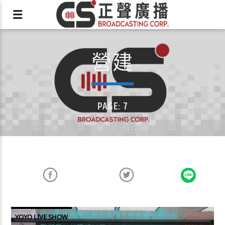
營建
X
PAGE: 7
YOYO LIVE SHOW