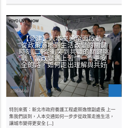
YOYO LIVE SHOW
【營建】人本交通全面啟動：
從政策落地到生活改變的關鍵
時刻(二)從衝突到共識的關鍵挑
戰！當改變遇上習慣一條更安
全的路，如何走出理解與共好
Jean-CS
2026-04-08
特別來賓：新北市政府養護工程處蔡逸懷副處長 上一
集我們談到，人本交通如何一步步從政策走進生活，
讓城市變得更安全 […]