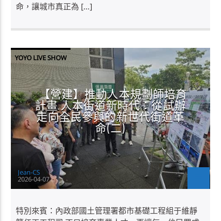
命，讓城市真正為 […]
YOYO LIVE SHOW
【營建】推動人本規劃師培育
計畫.人本街道新時代：從試辦
走向全民參與的新世代街道革
命(二)
Jean-CS
2026-04-07
特別來賓：內政部國土管理署都市基礎工程組于維靜