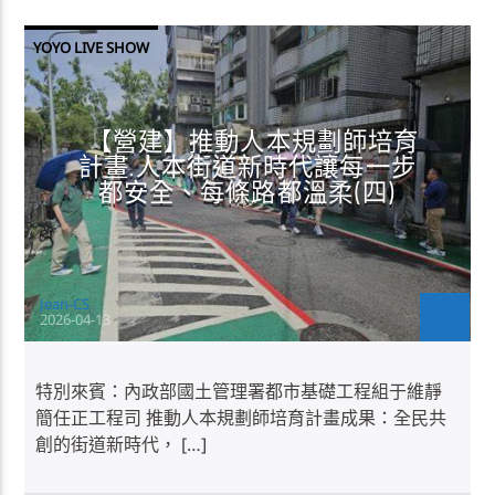
YOYO LIVE SHOW
【營建】推動人本規劃師培育
計畫.人本街道新時代讓每一步
都安全、每條路都溫柔(四)
Jean-CS
2026-04-13
特別來賓：內政部國土管理署都市基礎工程組于維靜
簡任正工程司 推動人本規劃師培育計畫成果：全民共
創的街道新時代， […]