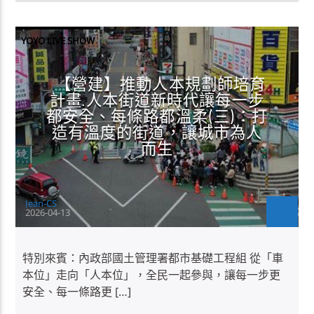
YOYO LIVE SHOW
【營建】推動人本規劃師培育
計畫.人本街道新時代讓每一步
都安全、每條路都溫柔(三)：打
造有溫度的街道，讓城市為人
而生
Jean-CS
2026-04-13
特別來賓：內政部國土管理署都市基礎工程組 從「車
本位」走向「人本位」，全民一起參與，讓每一步更
安全、每一條路更 […]