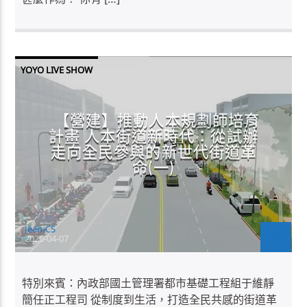
YOYO LIVE SHOW
【營建】推動人本規劃師培育
計畫 人本街道新時代：從試辦
走向全民參與的新世代街道革
命(一)
Jean-CS
2026-04-07
特別來賓：內政部國土管理署都市基礎工程組于維靜
簡任正工程司 從制度到生活，打造全民共感的街道革