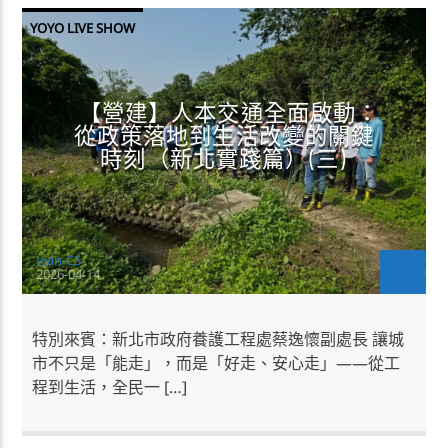
YOYO LIVE SHOW
【營建】人本交通全面啟動：
從政策落地到生活改變的關鍵
時刻（新北實踐篇）(三)
Jean-CS
2026-04-14
特別來賓：新北市政府養護工程處蔡逸懷副處長 讓城
市不只是「能走」，而是「好走、安心走」——從工
程到生活，全民一 […]