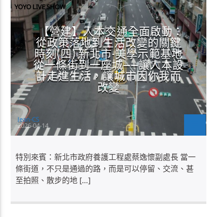
YOYO LIVE SHOW
【營建】人本交通全面啟動：
從政策落地到生活改變的關鍵
時刻(四) 新北市-美學示範基地
從一條街到一座城——讓人本設
計走進生活，讓城市因你我而
改變
Jean-CS
2026-04-14
特別來賓：新北市政府養護工程處蔡逸懷副處長 當一
條街道，不只是通過的路，而是可以停留、交流、甚
至拍照、散步的地 […]