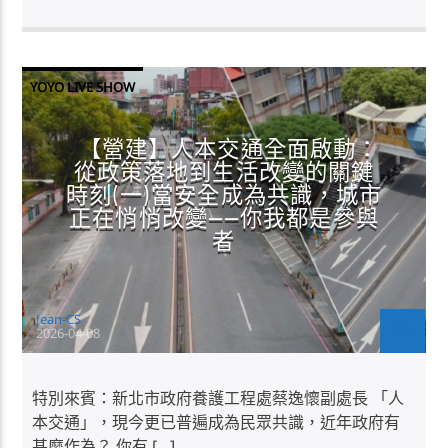
YOYO LIVE SHOW
【營建】人本交通全面啟動：
從政策落地到生活改變的關鍵
時刻(一)當安全成為共識，城市
正在悄悄改變——你我都是參與
者
Jean-CS
2026-04-08
特別來賓：新北市政府養護工程處蔡逸懷副處長 「人
本交通」，現今更已普遍成為民眾共識，近年政府有
甚麼作為？ 你有 […]