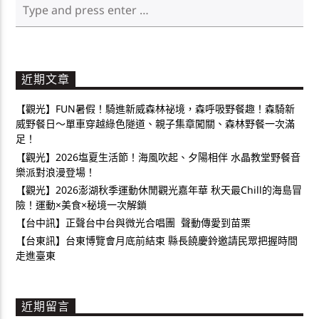
近期文章
【觀光】FUN暑假！騎進新威森林祕境，森呼吸野餐趣！森騎新
威野餐日～單車穿越綠色隧道、親子集章闖關、森林野餐一次滿
足！
【觀光】2026塩夏生活節！海風吹起、夕陽相伴 水晶教堂野餐音
樂派對浪漫登場！
【觀光】2026澎湖秋季運動休閒觀光嘉年華 秋天最Chill的海島冒
險！運動×美食×秘境一次解鎖
【台中訊】正聲台中台與微光合唱團 聲動傳愛到苗栗
【台東訊】台東博覽會月底前結束 縣長饒慶鈴邀請民眾把握時間
走進臺東
近期留言