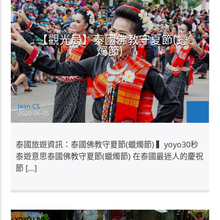
【觀光局】泰國佛教守夏節(蠟
燭節)
Jean-CS
2020-06-05
泰國旅遊資訊：泰國佛教守夏節(蠟燭節) ▍yoyo30秒
泰遊意思泰國佛教守夏節(蠟燭節) 在泰國最迷人的慶祝
節 […]
YOYO LIVE SHOW