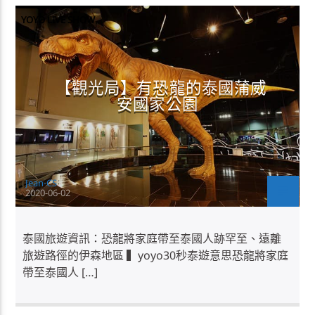
YOYO LIVE SHOW
【觀光局】有恐龍的泰國蒲威
安國家公園
Jean-CS
2020-06-02
泰國旅遊資訊：恐龍將家庭帶至泰國人跡罕至、遠離
旅遊路徑的伊森地區 ▍yoyo30秒泰遊意思恐龍將家庭
帶至泰國人 […]