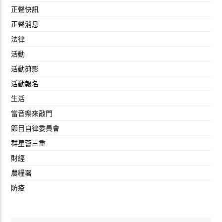
正聲快訊
正聲消息
法律
活動
活動剪影
活動報名
生活
當音樂來敲門
節目自律委員會
群星薈三重
財經
農糧署
防疫