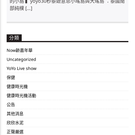
的小島 ▍yoyo30秒泰遊意思小瑤島與大瑤島 ：泰國南
部純樸 […]
分類
Now齡嘉年華
Uncategorized
YoYo Live show
保健
健康時光機
健康時光機活動
公告
其他消息
欣欣水泥
正聲嚴選