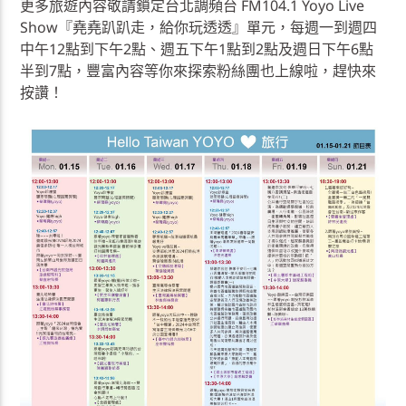
更多旅遊內容敬請鎖定台北調頻台 FM104.1 Yoyo Live
Show『堯堯趴趴走，給你玩透透』單元，每週一到週四
中午12點到下午2點、週五下午1點到2點及週日下午6點
半到7點，豐富內容等你來探索粉絲團也上線啦，趕快來
按讚！