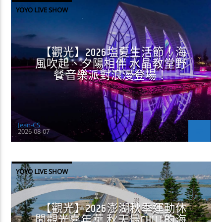
YOYO LIVE SHOW
【觀光】2026塩夏生活節！海
風吹起、夕陽相伴 水晶教堂野
餐音樂派對浪漫登場！
Jean-CS
2026-08-07
YOYO LIVE SHOW
【觀光】2026澎湖秋季運動休
閒觀光嘉年華 秋天最CHILL的海