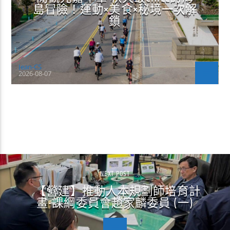
島冒險！運動×美食×秘境一次解
鎖
Jean-CS
2026-08-07
CONTINUE READING
NEXT POST
【營建】推動人本規劃師培育計
畫-課綱委員會趙家麟委員 (一)