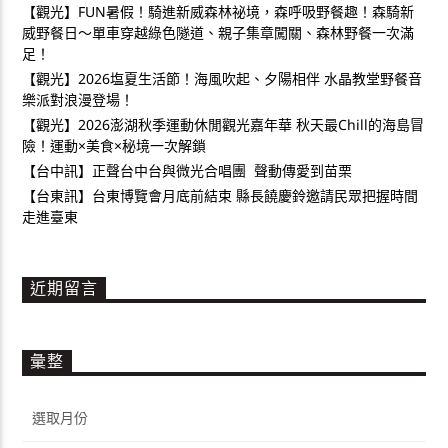
【觀光】FUN暑假！騎進新威森林祕境，森呼吸野餐趣！森騎新
威野餐日～單車穿越綠色隧道、親子集章闖關、森林野餐一次滿
足！
【觀光】2026塩夏生活節！海風吹起、夕陽相伴 水晶教堂野餐音
樂派對浪漫登場！
【觀光】2026澎湖秋季運動休閒觀光嘉年華 秋天最Chill的海島冒
險！運動×美食×秘境一次解鎖
【台中訊】正聲台中台與微光合唱團 聲動傳愛到苗栗
【台東訊】台東博覽會月底前結束 縣長饒慶鈴邀請民眾把握時間
走進臺東
近期留言
彙整
彙
整