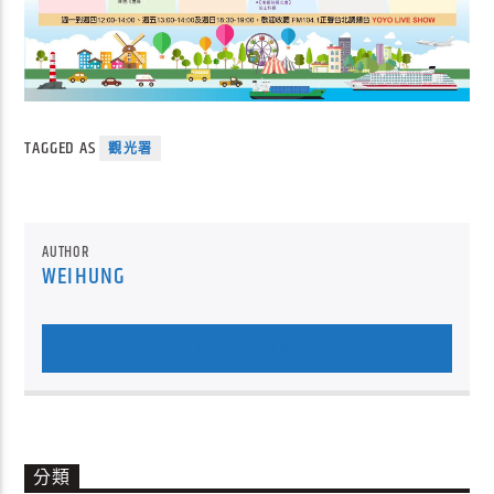
TAGGED AS
觀光署
AUTHOR
WEIHUNG
AUTHOR'S ARCHIVE
分類