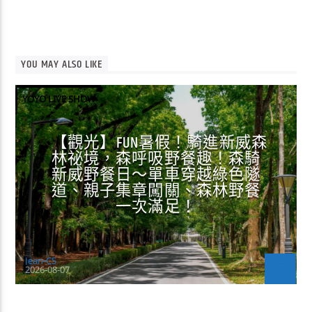
YOU MAY ALSO LIKE
YOYO LIVE SHOW
【觀光】FUN暑假！騎進新威森
林祕境，森呼吸野餐趣！森騎
新威野餐日～單車穿越綠色隧
道、親子集章闖關、森林野餐
一次滿足！
Jean-CS
2026-08-07