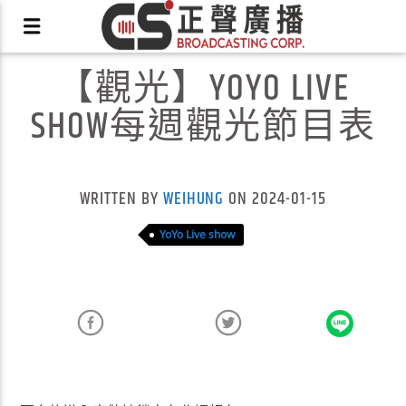
【觀光】YOYO LIVE
SHOW每週觀光節目表
X
WRITTEN BY
WEIHUNG
ON 2024-01-15
YoYo Live show