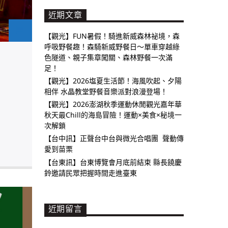
近期文章
【觀光】FUN暑假！騎進新威森林祕境，森
呼吸野餐趣！森騎新威野餐日～單車穿越綠
色隧道、親子集章闖關、森林野餐一次滿
足！
【觀光】2026塩夏生活節！海風吹起、夕陽
相伴 水晶教堂野餐音樂派對浪漫登場！
【觀光】2026澎湖秋季運動休閒觀光嘉年華
秋天最Chill的海島冒險！運動×美食×秘境一
次解鎖
【台中訊】正聲台中台與微光合唱團 聲動傳
愛到苗栗
【台東訊】台東博覽會月底前結束 縣長饒慶
鈴邀請民眾把握時間走進臺東
近期留言