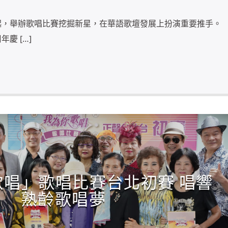
起，舉辦歌唱比賽挖掘新星，在華語歌壇發展上扮演重要推手。
慶 […]
歌唱」歌唱比賽台北初賽 唱響
熟齡歌唱夢