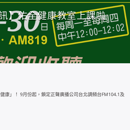
訊】佑全健康教室上課啦
康」！ 9月份起，鎖定正聲廣播公司台北調頻台FM104.1及