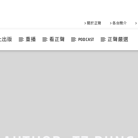
關於正聲
各台簡介
上出版
重播
看正聲
PODCAST
正聲嚴選