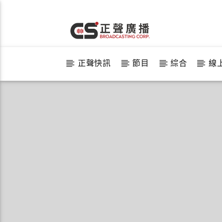
正聲快訊
節目
綜合
線