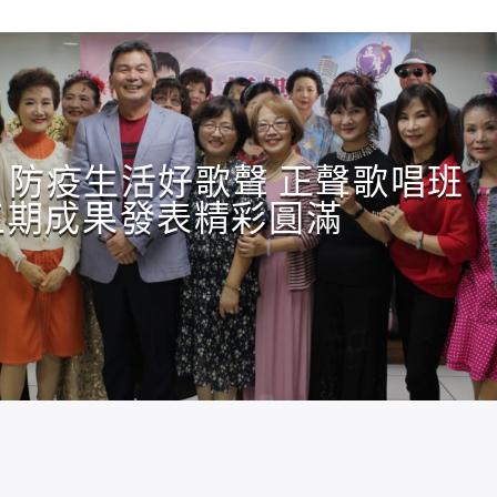
】防疫生活好歌聲 正聲歌唱班
五期成果發表精彩圓滿