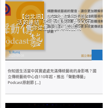
【台北訊】揭密傳統藝術與生
活的連結「聲動傳藝」PODCAST
帶你從生活聽傳統藝術
Tz Rung
2023-05-08
你知道生活當中其實處處充滿傳統藝術的身影嗎？國
立傳統藝術中心自110年起，推出「聲動傳藝」
Podcast原創節 […]
公告
正聲消息