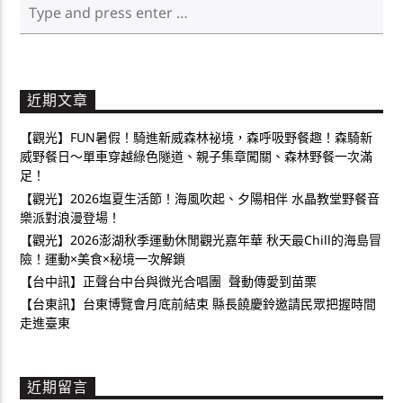
近期文章
【觀光】FUN暑假！騎進新威森林祕境，森呼吸野餐趣！森騎新
威野餐日～單車穿越綠色隧道、親子集章闖關、森林野餐一次滿
足！
【觀光】2026塩夏生活節！海風吹起、夕陽相伴 水晶教堂野餐音
樂派對浪漫登場！
【觀光】2026澎湖秋季運動休閒觀光嘉年華 秋天最Chill的海島冒
險！運動×美食×秘境一次解鎖
【台中訊】正聲台中台與微光合唱團 聲動傳愛到苗栗
【台東訊】台東博覽會月底前結束 縣長饒慶鈴邀請民眾把握時間
走進臺東
近期留言