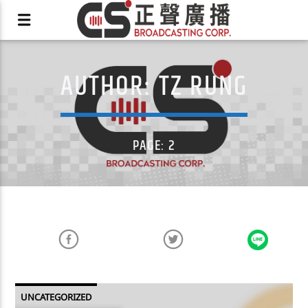
AUTHOR:
TZ RUNG
X
PAGE: 2
UNCATEGORIZED