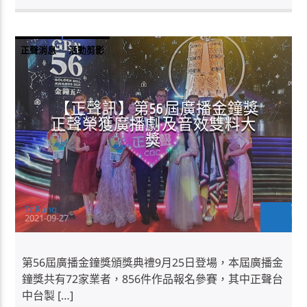
正聲消息
活動剪影
【正聲訊】第56屆廣播金鐘獎
正聲榮獲廣播劇及音效雙料大
獎
Tz Rung
2021-09-27
第56屆廣播金鐘獎頒獎典禮9月25日登場，本屆廣播金
鐘獎共有72家業者，856件作品報名參賽，其中正聲台
中台製 […]