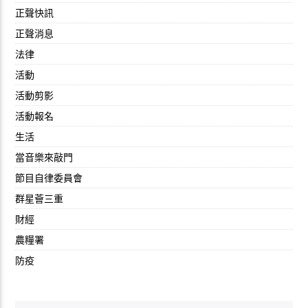
正聲快訊
正聲消息
法律
活動
活動剪影
活動報名
生活
當音樂來敲門
節目自律委員會
群星薈三重
財經
農糧署
防疫