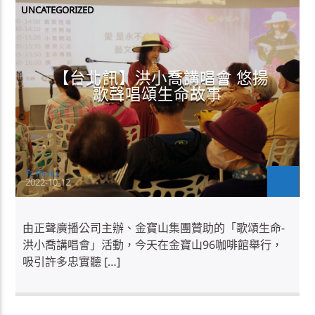
UNCATEGORIZED
【台北訊】洪小喬講唱會 悠揚
歌聲唱頌生命故事
Tz Rung
2022-10-12
由正聲廣播公司主辦、金寶山集團贊助的「歌頌生命-
洪小喬講唱會」活動，今天在金寶山96咖啡館舉行，
吸引許多忠實聽 […]