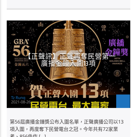
正聲消息
【正聲訊】正聲再奪民營第一
廣播金鐘入圍13項
Tz Rung
2021-08-26
第56屆廣播金鐘獎公布入圍名單，正聲廣播公司以13
項入圍，再度奪下民營電台之冠。今年共有72家業
者、856件作 […]