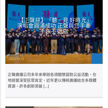
【正聲訊】「聽．見 好時光」
演唱會圓滿成功 正聲與您手牽
手永不退縮
Tz Rung
2022-12-12
正聲廣播公司多年來舉辦各項關懷弱勢公益活動，在
地經營深受民眾肯定，近年更以傳統廣播結合多媒體
資源，許多創新突破 […]