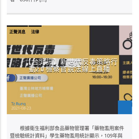
正聲消息
法律
【台北訊】新世代反毒策略行
動2.0 檢察官說法線上直播
Tz Rung
2021-08-23
根據衛生福利部食品藥物管理署「藥物濫用案件
暨檢驗統計資料」學生藥物濫用統計顯示，109年與