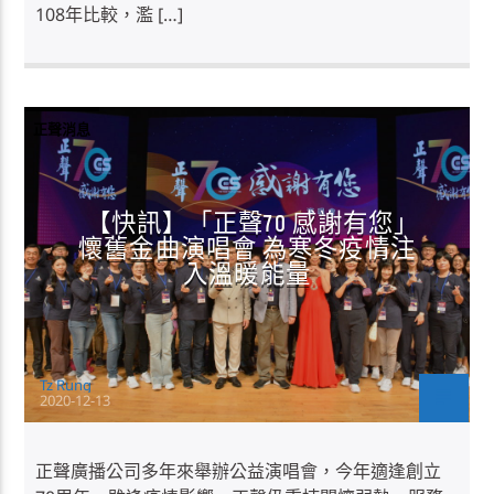
108年比較，濫 […]
正聲消息
【快訊】「正聲70 感謝有您」
懷舊金曲演唱會 為寒冬疫情注
入溫暖能量
Tz Rung
2020-12-13
正聲廣播公司多年來舉辦公益演唱會，今年適逢創立