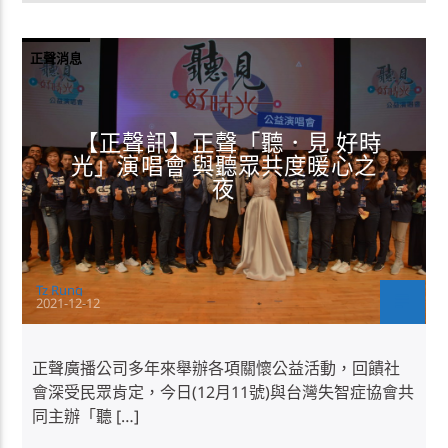
正聲消息
【正聲訊】正聲「聽．見 好時
光」演唱會 與聽眾共度暖心之
夜
Tz Rung
2021-12-12
正聲廣播公司多年來舉辦各項關懷公益活動，回饋社
會深受民眾肯定，今日(12月11號)與台灣失智症協會共
同主辦「聽 […]